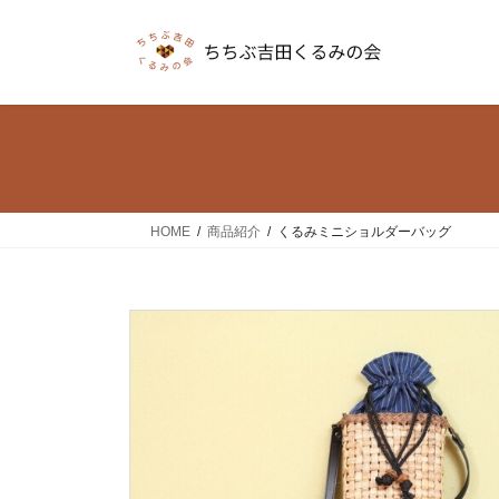
コ
ナ
ン
ビ
テ
ゲ
ン
ー
ツ
シ
へ
ョ
ス
ン
キ
に
ッ
移
HOME
商品紹介
くるみミニショルダーバッグ
プ
動