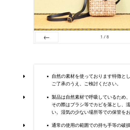
1
/
8
＜
自然の素材を使っております特徴と
ご了承のうえ、ご検討ください。
製品は自然素材で呼吸しているため
その際はブラシ等でカビを落とし、
い。湿気の少ない場所等での保管を
通常の使用の範囲での持ち手等の破