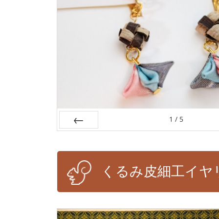
1
/
5
Prev
くるみ皮細工イヤ