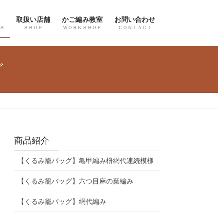
取扱い店舗
かご編み教室
お問い合わせ
Ｓ
ＳＨＯＰ
ＷＯＲＫＳＨＯＰ
ＣＯＮＴＡＣＴ
グ
商品紹介
【くるみ籠バッグ】亀甲編み枡網代連続模様
【くるみ籠バッグ】六つ目麻の葉編み
【くるみ籠バッグ】網代編み