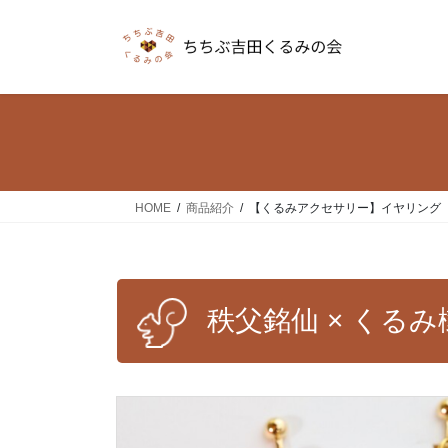
コ
ナ
ン
ビ
テ
ゲ
ン
ー
ツ
シ
へ
ョ
ス
ン
キ
に
ッ
移
HOME
商品紹介
【くるみアクセサリー】イヤリング
プ
動
秩父銘仙 × くる