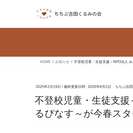
コ
ナ
ン
ビ
テ
ゲ
ン
ー
ツ
シ
へ
ョ
ス
ン
キ
に
ッ
移
HOME
お知らせ
不登校児童・生徒支援～NPO法人 
プ
動
2025年2月19日
/ 最終更新日時 :
2026年8月2日
ちちぶ吉田
不登校児童・生徒支援
るぴなす～が今春スタ