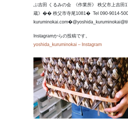
ぶ吉田⁡ くるみの会 ⁡ 《作業所》⁡ 秩父市上吉田17
蔵》⁡�� 秩父市寺尾1081⁡� ⁡ Tel 090-9014-5009⁡ h
kuruminokai.com⁡�@yoshida_kuruminokai⁡@titibuy
Instagramからの投稿です。
yoshida_kuruminokai – Instagram