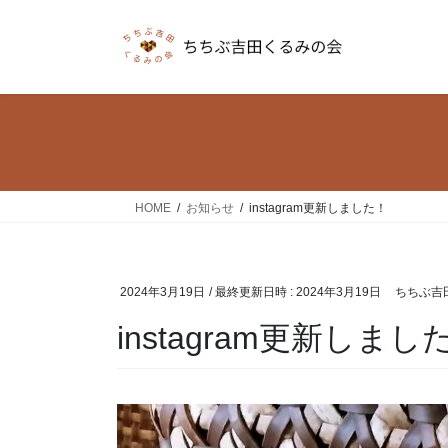
コ
ナ
ン
ビ
テ
ゲ
ン
ー
ツ
シ
へ
ョ
ス
ン
キ
に
ッ
移
HOME
お知らせ
instagram更新しました！
プ
動
2024年3月19日
/ 最終更新日時 :
2024年3月19日
ちちぶ吉
instagram更新しまし