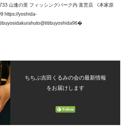
33⁡ 山逢の里⁡ フィッシングパーク内⁡⁡ 直営店⁡ 《本家原
ttps://yoshida-
osidakurahuto⁡@titibuyoshida96⁡⁡⁡�⁡⁡⁡⁡
ちちぶ吉田くるみの会の最新情報
をお届けします