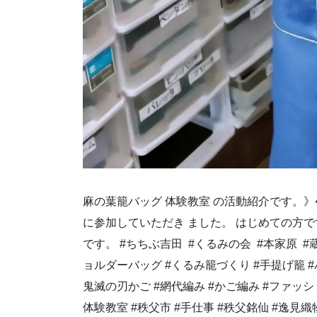
麻の葉籠バッグ⁡⁡⁡ 体験教室 の活動紹介です。》�⁡
に参加していただき⁡⁡ ました。⁡⁡ はじめての方
です。⁡ #ちちぶ吉田 ⁡ #くるみの会 ⁡ #本家原 ⁡ 
ョルダーバッグ⁡ #くるみ籠づくり⁡ #手提げ籠⁡ #ハ
鬼滅の刃かご⁡ #網代編み⁡ #かご編み⁡ #ファッシ
体験教室⁡ #秩父市⁡ #手仕事⁡ #秩父銘仙⁡ #逸見織物