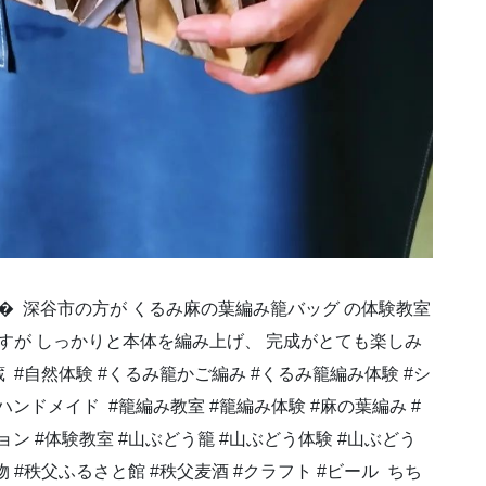
 ⁡⁡ 深谷市の方が⁡⁡ くるみ麻の葉編み籠バッグ⁡⁡ の体験教室
ですが⁡⁡ しっかりと本体を編み上げ、⁡⁡ 完成がとても楽しみ
#蔵 ⁡ #自然体験⁡ #くるみ籠かご編み⁡ #くるみ籠編み体験⁡ #シ
ンドメイド ⁡ #籠編み教室⁡ #籠編み体験⁡ #麻の葉編み⁡ #
ョン⁡ #体験教室⁡ #山ぶどう籠⁡ #山ぶどう体験⁡ #山ぶどう
⁡ #秩父ふるさと館⁡ #秩父麦酒⁡ #クラフト⁡ #ビール⁡ ⁡ ちち